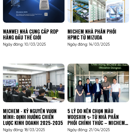
WANWEI NHÀ CUNG CẤP RDP
MICHEM NHÀ PHÂN PHỐI
HÀNG ĐẦU THẾ GIỚI
HPMC TỪ MIZUDA
Ngày đăng: 10/03/2025
Ngày đăng: 14/03/2025
MICHEM - KỶ NGUYÊN VƯƠN
5 LÝ DO NÊN CHỌN MÀU
MÌNH: ĐỊNH HƯỚNG CHIẾN
WOOSHIN ✨ TỪ NHÀ PHÂN
LƯỢC KINH DOANH 2025-2035
PHỐI CHÍNH THỨC – MICHEM
VIỆT NAM
Ngày đăng: 18/03/2025
Ngày đăng: 21/04/2025