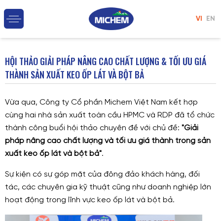
VI
EN
HỘI THẢO GIẢI PHÁP NÂNG CAO CHẤT LƯỢNG & TỐI ƯU GIÁ
THÀNH SẢN XUẤT KEO ỐP LÁT VÀ BỘT BẢ
Vừa qua, Công ty Cổ phần Michem Việt Nam kết hợp
cùng hai nhà sản xuất toàn cầu HPMC và RDP đã tổ chức
thành công buổi hội thảo chuyên đề với chủ đề:
"Giải
pháp nâng cao chất lượng và tối ưu giá thành trong sản
xuất keo ốp lát và bột bả"
.
Sự kiện có sự góp mặt của đông đảo khách hàng, đối
tác, các chuyên gia kỹ thuật cũng như doanh nghiệp lớn
hoạt động trong lĩnh vực keo ốp lát và bột bả.