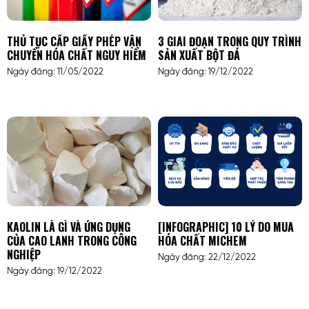
THỦ TỤC CẤP GIẤY PHÉP VẬN
3 GIAI ĐOẠN TRONG QUY TRÌNH
CHUYỂN HÓA CHẤT NGUY HIỂM
SẢN XUẤT BỘT ĐÁ
Ngày đăng: 11/05/2022
Ngày đăng: 19/12/2022
KAOLIN LÀ GÌ VÀ ỨNG DỤNG
[INFOGRAPHIC] 10 LÝ DO MUA
CỦA CAO LANH TRONG CÔNG
HÓA CHẤT MICHEM
NGHIỆP
Ngày đăng: 22/12/2022
Ngày đăng: 19/12/2022