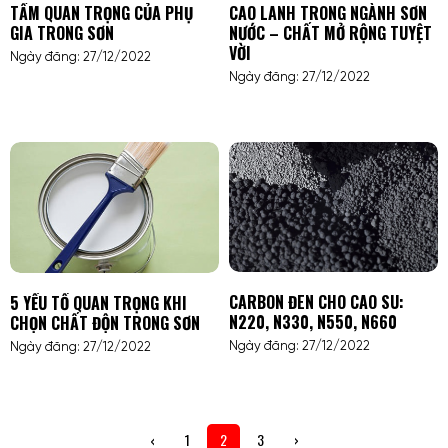
CAO LANH TRONG NGÀNH SƠN
TẦM QUAN TRỌNG CỦA PHỤ
NƯỚC – CHẤT MỞ RỘNG TUYỆT
GIA TRONG SƠN
VỜI
Ngày đăng: 27/12/2022
Ngày đăng: 27/12/2022
CARBON ĐEN CHO CAO SU:
5 YẾU TỐ QUAN TRỌNG KHI
N220, N330, N550, N660
CHỌN CHẤT ĐỘN TRONG SƠN
Ngày đăng: 27/12/2022
Ngày đăng: 27/12/2022
‹
1
2
3
›