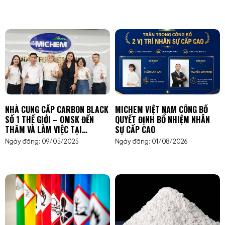
NHÀ CUNG CẤP CARBON BLACK
MICHEM VIỆT NAM CÔNG BỐ
SỐ 1 THẾ GIỚI – OMSK ĐẾN
QUYẾT ĐỊNH BỔ NHIỆM NHÂN
THĂM VÀ LÀM VIỆC TẠI
SỰ CẤP CAO
MICHEM VIỆT NAM
Ngày đăng: 09/05/2025
Ngày đăng: 01/08/2026