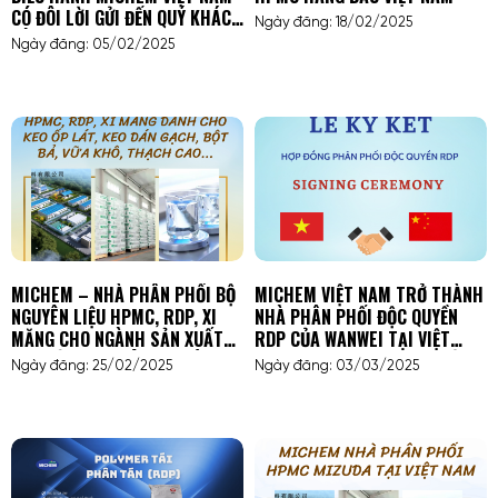
CÓ ĐÔI LỜI GỬI ĐẾN QUÝ KHÁCH
Ngày đăng: 18/02/2025
HÀNG
Ngày đăng: 05/02/2025
MICHEM – NHÀ PHÂN PHỐI BỘ
MICHEM VIỆT NAM TRỞ THÀNH
NGUYÊN LIỆU HPMC, RDP, XI
NHÀ PHÂN PHỐI ĐỘC QUYỀN
MĂNG CHO NGÀNH SẢN XUẤT
RDP CỦA WANWEI TẠI VIỆT
BỘT BẢ, VỮA KHÔ, KEO DÁN
NAMMICHEM VIỆT NAM TRỞ
Ngày đăng: 25/02/2025
Ngày đăng: 03/03/2025
GẠCH, KEO ỐP LÁT, THẠCH CAO
THÀNH NHÀ PHÂN PHỐI ĐỘC
QUYỀN RDP CỦA WANWEI TẠI
VIỆT NAM