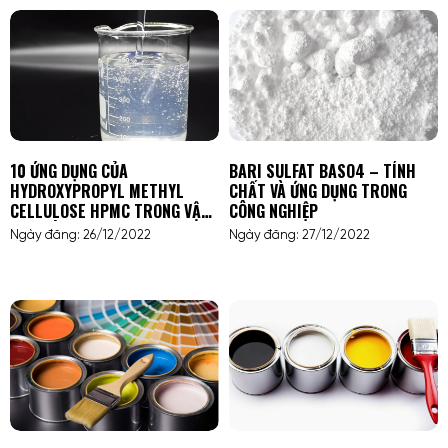
10 ỨNG DỤNG CỦA
BARI SULFAT BASO4 – TÍNH
HYDROXYPROPYL METHYL
CHẤT VÀ ỨNG DỤNG TRONG
CELLULOSE HPMC TRONG VẬT
CÔNG NGHIỆP
LIỆU XÂY DỰNG
Ngày đăng: 26/12/2022
Ngày đăng: 27/12/2022