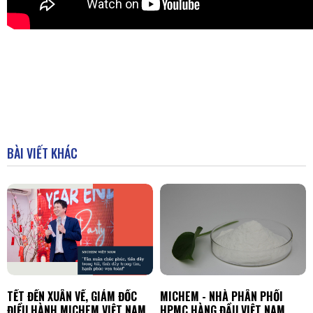
BÀI VIẾT KHÁC
TẾT ĐẾN XUÂN VỀ, GIÁM ĐỐC
MICHEM - NHÀ PHÂN PHỐI
ĐIỀU HÀNH MICHEM VIỆT NAM
HPMC HÀNG ĐẦU VIỆT NAM