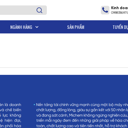
Kinh doa
098838697
NGÀNH HÀNG
SẢN PHẨM
TUYỂN D
- R&D MICHEM