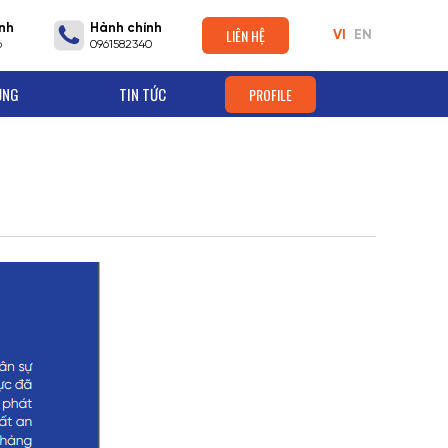
nh
Hành chính
LIÊN HỆ
VI
EN
6
0961582340
ỤNG
TIN TỨC
PROFILE