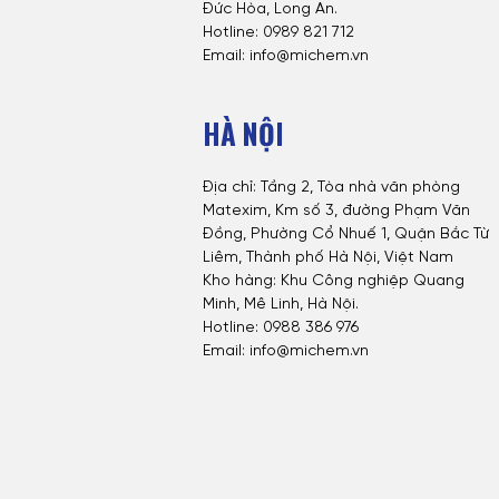
Đức Hòa, Long An.
Hotline: 0
989 821 712
Email: info@michem.vn
HÀ NỘI
Địa chỉ: Tầng 2, Tòa nhà văn phòng
Matexim, Km số 3, đường Phạm Văn
Đồng, Phường Cổ Nhuế 1, Quận Bắc Từ
Liêm, Thành phố Hà Nội, Việt Nam
Kho hàng: Khu Công nghiệp Quang
Minh, Mê Linh, Hà Nội.
Hotline:
0988 386 976
Email: info@michem.vn