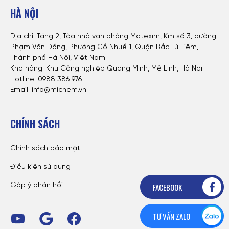
HÀ NỘI
Địa chỉ: Tầng 2, Tòa nhà văn phòng Matexim, Km số 3, đường
Phạm Văn Đồng, Phường Cổ Nhuế 1, Quận Bắc Từ Liêm,
Thành phố Hà Nội, Việt Nam
Kho hàng: Khu Công nghiệp Quang Minh, Mê Linh, Hà Nội.
Hotline:
0988 386 976
Email: info@michem.vn
CHÍNH SÁCH
Chính sách bảo mật
Điều kiện sử dụng
FACEBOOK
Góp ý phản hồi
TƯ VẤN ZALO