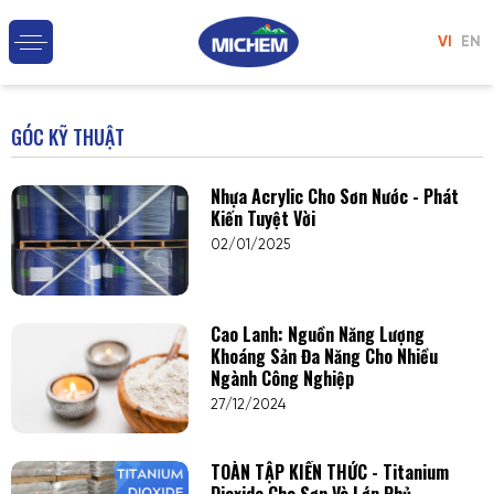
VI
EN
GÓC KỸ THUẬT
Nhựa Acrylic Cho Sơn Nước - Phát
Kiến Tuyệt Vời
02/01/2025
Cao Lanh: Nguồn Năng Lượng
Khoáng Sản Đa Năng Cho Nhiều
Ngành Công Nghiệp
27/12/2024
TOÀN TẬP KIẾN THỨC - Titanium