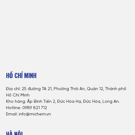
HỒ CHÍ MINH
Địa chỉ: 25 đường TA 21, Phường Thới An, Quận 12, Thành phố
Hồ Chí Minh
Kho hàng: Ấp Bình Tiền 2, Đức Hòa Hạ, Đức Hòa, Long An.
Hotline: 0
989 821 712
Email: info@michem.vn
HÀ NỘI