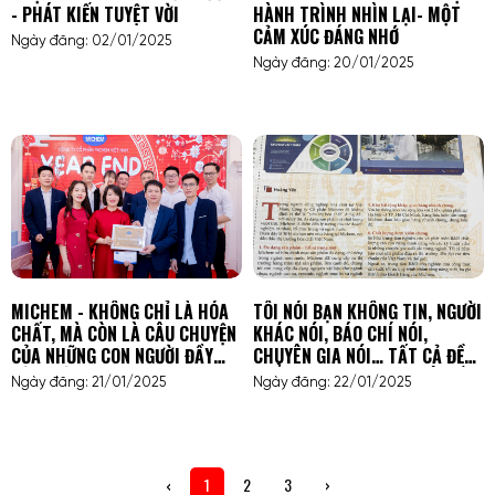
- PHÁT KIẾN TUYỆT VỜI
HÀNH TRÌNH NHÌN LẠI- MỘT
CẢM XÚC ĐÁNG NHỚ
Ngày đăng: 02/01/2025
Ngày đăng: 20/01/2025
MICHEM - KHÔNG CHỈ LÀ HÓA
TÔI NÓI BẠN KHÔNG TIN, NGƯỜI
CHẤT, MÀ CÒN LÀ CÂU CHUYỆN
KHÁC NÓI, BÁO CHÍ NÓI,
CỦA NHỮNG CON NGƯỜI ĐẦY
CHUYÊN GIA NÓI… TẤT CẢ ĐỀU
CẢM HỨNG
KHẲNG ĐỊNH: MICHEM LÀ ĐỐI
Ngày đăng: 21/01/2025
Ngày đăng: 22/01/2025
TÁC TIN CẬY TRONG NGÀNH
HÓA CHẤT!
‹
1
2
3
›