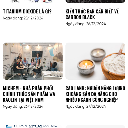
TITANIUM DIOXIDE LÀ GÌ?
KIẾN THỨC BẠN CẦN BIẾT VỀ
CARBON BLACK
Ngày đăng: 25/12/2024
Ngày đăng: 26/12/2024
MICHEM - NHÀ PHÂN PHỐI
CAO LANH: NGUỒN NĂNG LƯỢNG
CHÍNH THỨC SẢN PHẨM WA
KHOÁNG SẢN ĐA NĂNG CHO
KAOLIN TẠI VIỆT NAM
NHIỀU NGÀNH CÔNG NGHIỆP
Ngày đăng: 26/12/2024
Ngày đăng: 27/12/2024