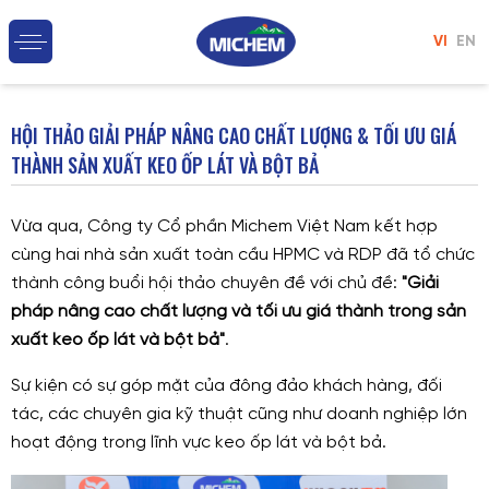
VI
EN
HỘI THẢO GIẢI PHÁP NÂNG CAO CHẤT LƯỢNG & TỐI ƯU GIÁ
THÀNH SẢN XUẤT KEO ỐP LÁT VÀ BỘT BẢ
Vừa qua, Công ty Cổ phần Michem Việt Nam kết hợp
cùng hai nhà sản xuất toàn cầu HPMC và RDP đã tổ chức
thành công buổi hội thảo chuyên đề với chủ đề:
"Giải
pháp nâng cao chất lượng và tối ưu giá thành trong sản
xuất keo ốp lát và bột bả"
.
Sự kiện có sự góp mặt của đông đảo khách hàng, đối
tác, các chuyên gia kỹ thuật cũng như doanh nghiệp lớn
hoạt động trong lĩnh vực keo ốp lát và bột bả.