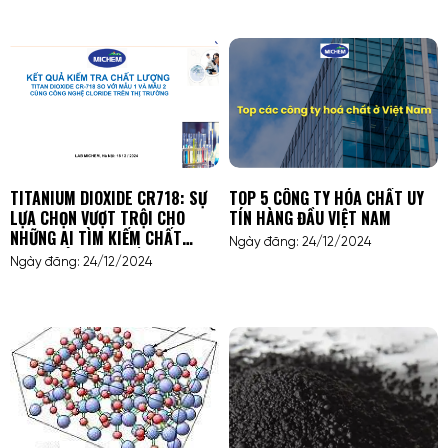
TITANIUM DIOXIDE CR718: SỰ
TOP 5 CÔNG TY HÓA CHẤT UY
LỰA CHỌN VƯỢT TRỘI CHO
TÍN HÀNG ĐẦU VIỆT NAM
NHỮNG AI TÌM KIẾM CHẤT
Ngày đăng: 24/12/2024
LƯỢNG VÀ HIỆU SUẤT CAO
Ngày đăng: 24/12/2024
TRONG NGÀNH SƠN, NHỰA VÀ
HÓA MỸ PHẨM