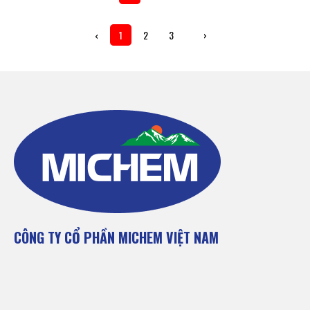
‹
1
2
3
›
CÔNG TY CỔ PHẦN MICHEM VIỆT NAM