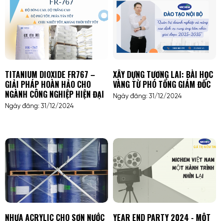
TITANIUM DIOXIDE FR767 –
XÂY DỰNG TƯƠNG LAI: BÀI HỌC
GIẢI PHÁP HOÀN HẢO CHO
VÀNG TỪ PHÓ TỔNG GIÁM ĐỐC
NGÀNH CÔNG NGHIỆP HIỆN ĐẠI
Ngày đăng: 31/12/2024
Ngày đăng: 31/12/2024
NHỰA ACRYLIC CHO SƠN NƯỚC
YEAR END PARTY 2024 - MỘT