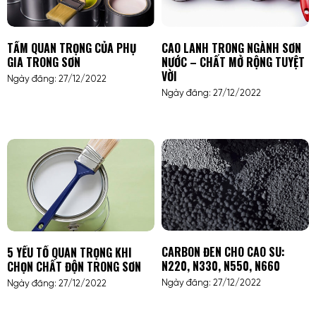
CAO LANH TRONG NGÀNH SƠN
TẦM QUAN TRỌNG CỦA PHỤ
NƯỚC – CHẤT MỞ RỘNG TUYỆT
GIA TRONG SƠN
VỜI
Ngày đăng: 27/12/2022
Ngày đăng: 27/12/2022
CARBON ĐEN CHO CAO SU:
5 YẾU TỐ QUAN TRỌNG KHI
N220, N330, N550, N660
CHỌN CHẤT ĐỘN TRONG SƠN
Ngày đăng: 27/12/2022
Ngày đăng: 27/12/2022