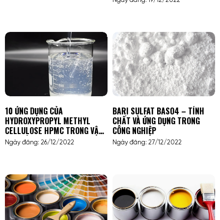
Ngày đăng: 19/12/2022
10 ỨNG DỤNG CỦA
BARI SULFAT BASO4 – TÍNH
HYDROXYPROPYL METHYL
CHẤT VÀ ỨNG DỤNG TRONG
CELLULOSE HPMC TRONG VẬT
CÔNG NGHIỆP
LIỆU XÂY DỰNG
Ngày đăng: 26/12/2022
Ngày đăng: 27/12/2022