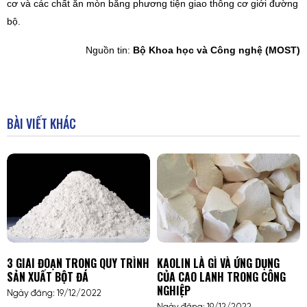
cơ và các chất ăn mòn bằng phương tiện giao thông cơ giới đường
bộ.
Nguồn tin:
Bộ Khoa học và Công nghệ (MOST)
BÀI VIẾT KHÁC
3 GIAI ĐOẠN TRONG QUY TRÌNH
KAOLIN LÀ GÌ VÀ ỨNG DỤNG
SẢN XUẤT BỘT ĐÁ
CỦA CAO LANH TRONG CÔNG
NGHIỆP
Ngày đăng: 19/12/2022