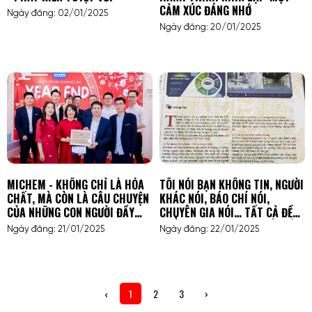
CẢM XÚC ĐÁNG NHỚ
Ngày đăng: 02/01/2025
Ngày đăng: 20/01/2025
MICHEM - KHÔNG CHỈ LÀ HÓA
TÔI NÓI BẠN KHÔNG TIN, NGƯỜI
CHẤT, MÀ CÒN LÀ CÂU CHUYỆN
KHÁC NÓI, BÁO CHÍ NÓI,
CỦA NHỮNG CON NGƯỜI ĐẦY
CHUYÊN GIA NÓI… TẤT CẢ ĐỀU
CẢM HỨNG
KHẲNG ĐỊNH: MICHEM LÀ ĐỐI
Ngày đăng: 21/01/2025
Ngày đăng: 22/01/2025
TÁC TIN CẬY TRONG NGÀNH
HÓA CHẤT!
‹
1
2
3
›