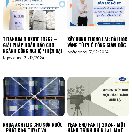
TITANIUM DIOXIDE FR767 –
XÂY DỰNG TƯƠNG LAI: BÀI HỌC
GIẢI PHÁP HOÀN HẢO CHO
VÀNG TỪ PHÓ TỔNG GIÁM ĐỐC
NGÀNH CÔNG NGHIỆP HIỆN ĐẠI
Ngày đăng: 31/12/2024
Ngày đăng: 31/12/2024
NHỰA ACRYLIC CHO SƠN NƯỚC
YEAR END PARTY 2024 - MỘT
- PHÁT KIẾN TUYỆT VỜI
HÀNH TRÌNH NHÌN LẠI- MỘT