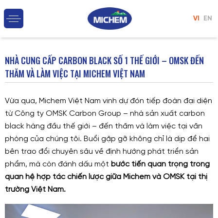
VI
EN
NHÀ CUNG CẤP CARBON BLACK SỐ 1 THẾ GIỚI – OMSK ĐẾN
THĂM VÀ LÀM VIỆC TẠI MICHEM VIỆT NAM
Vừa qua, Michem Việt Nam vinh dự đón tiếp đoàn đại diện
từ Công ty OMSK Carbon Group – nhà sản xuất carbon
black hàng đầu thế giới – đến thăm và làm việc tại văn
phòng của chúng tôi. Buổi gặp gỡ không chỉ là dịp để hai
bên trao đổi chuyên sâu về định hướng phát triển sản
phẩm, mà còn đánh dấu một
bước tiến quan trọng trong
quan hệ hợp tác chiến lược giữa Michem và OMSK tại thị
trường Việt Nam.