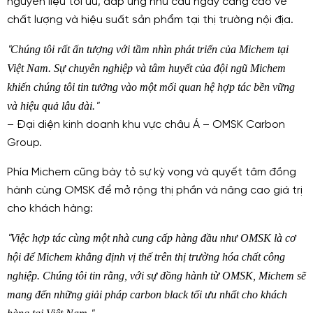
nguyên liệu tối ưu, đáp ứng nhu cầu ngày càng cao về
chất lượng và hiệu suất sản phẩm tại thị trường nội địa.
Chúng tôi rất ấn tượng với tầm nhìn phát triển của Michem tại
"
Việt Nam. Sự chuyên nghiệp và tâm huyết của đội ngũ Michem
khiến chúng tôi tin tưởng vào một mối quan hệ hợp tác bền vững
và hiệu quả lâu dà
i.
"
– Đại diện kinh doanh khu vực châu Á – OMSK Carbon
Group.
Phía Michem cũng bày tỏ sự kỳ vọng và quyết tâm đồng
hành cùng OMSK để mở rộng thị phần và nâng cao giá trị
cho khách hàng:
Việc hợp tác cùng một nhà cung cấp hàng đầu như OMSK là cơ
"
hội để Michem khẳng định vị thế trên thị trường hóa chất công
nghiệp. Chúng tôi tin rằng, với sự đồng hành từ OMSK, Michem sẽ
mang đến những giải pháp carbon black tối ưu nhất cho khách