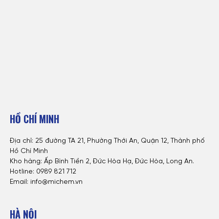
HỒ CHÍ MINH
Địa chỉ: 25 đường TA 21, Phường Thới An, Quận 12, Thành phố
Hồ Chí Minh
Kho hàng: Ấp Bình Tiền 2, Đức Hòa Hạ, Đức Hòa, Long An.
Hotline: 0
989 821 712
Email: info@michem.vn
HÀ NỘI