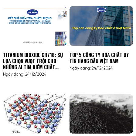
TITANIUM DIOXIDE CR718: SỰ
TOP 5 CÔNG TY HÓA CHẤT UY
LỰA CHỌN VƯỢT TRỘI CHO
TÍN HÀNG ĐẦU VIỆT NAM
NHỮNG AI TÌM KIẾM CHẤT
Ngày đăng: 24/12/2024
LƯỢNG VÀ HIỆU SUẤT CAO
Ngày đăng: 24/12/2024
TRONG NGÀNH SƠN, NHỰA VÀ
HÓA MỸ PHẨM