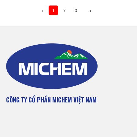
‹
1
2
3
›
CÔNG TY CỔ PHẦN MICHEM VIỆT NAM