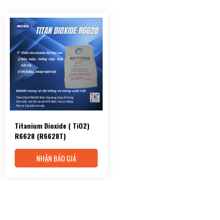
Titanium Dioxide ( TiO2)
R6628 (R6628T)
NHẬN BÁO GIÁ