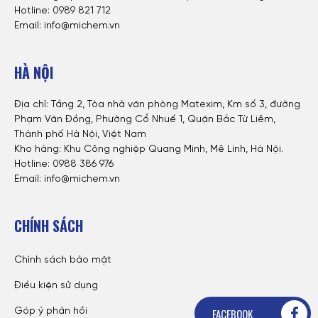
Hotline: 0
989 821 712
Email: info@michem.vn
HÀ NỘI
Địa chỉ: Tầng 2, Tòa nhà văn phòng Matexim, Km số 3, đường
Phạm Văn Đồng, Phường Cổ Nhuế 1, Quận Bắc Từ Liêm,
Thành phố Hà Nội, Việt Nam
Kho hàng: Khu Công nghiệp Quang Minh, Mê Linh, Hà Nội.
Hotline:
0988 386 976
Email: info@michem.vn
CHÍNH SÁCH
Tin tức
| 25/02/2025
Michem – Nhà Phân Phối Bộ Nguyên Liệu HPMC, RDP, Xi Măng Cho
Ngành Sản Xuất Bột Bả, Vữa Khô, Keo Dán Gạch, Keo Ốp Lát,
Chính sách bảo mật
Thạch Cao
Điều kiện sử dụng
Michem – Nhà Phân Phối Bộ Nguyên Liệu HPMC, RDP, Xi Măng
Cho Ngành Sản Xuất Bột Bả, Vữa Khô, Keo Dán Gạch, Keo Ốp
FACEBOOK
Góp ý phản hồi