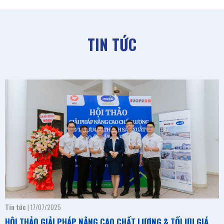
TIN TỨC
Tin tức
| 18/01/2023
YEAR END PARTY 2022 - MICHEM VIỆT NAM
YEAR END PARTY 2022 - MICHEM VIỆT NAM
Tin tức
| 17/07/2025
HỘI THẢO GIẢI PHÁP NÂNG CAO CHẤT LƯỢNG & TỐI ƯU GIÁ