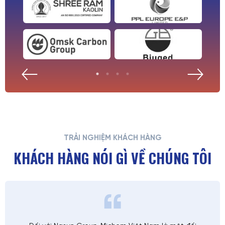
TRẢI NGHIỆM KHÁCH HÀNG
KHÁCH HÀNG NÓI GÌ VỀ CHÚNG TÔI
Tin tức
| 10/10/2024
TRUNG TÂM CÔNG NGHỆ MÀU MICHEM - WOOSHIN