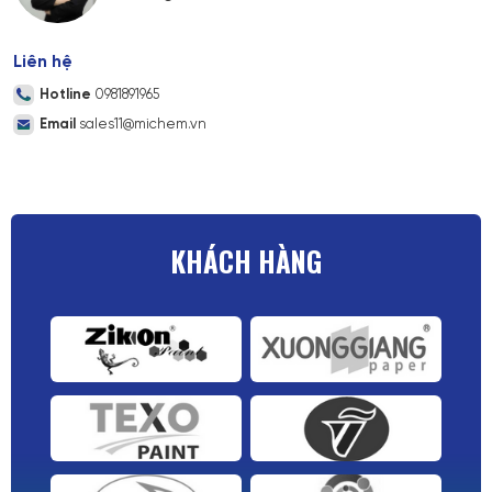
Liên hệ
Hotline
0981891965
Email
sales11@michem.vn
KHÁCH HÀNG