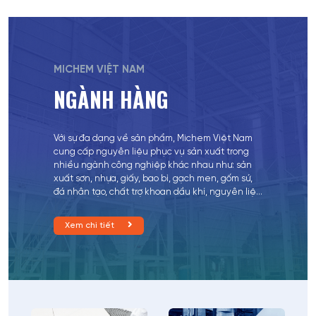
MICHEM VIỆT NAM
NGÀNH HÀNG
Với sự đa dạng về sản phẩm, Michem Việt Nam
cung cấp nguyên liệu phục vụ sản xuất trong
nhiều ngành công nghiệp khác nhau như: sản
xuất sơn, nhựa, giấy, bao bì, gạch men, gốm sứ,
đá nhân tạo, chất trợ khoan dầu khí, nguyên liệu
ngành y tế và các lĩnh vực xử lý môi trường, các
loại hóa chất của nhiều ngành công nghiệp
Xem chi tiết
khác.…