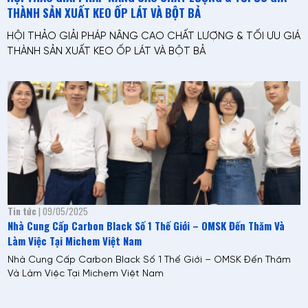
THÀNH SẢN XUẤT KEO ỐP LÁT VÀ BỘT BẢ
HỘI THẢO GIẢI PHÁP NÂNG CAO CHẤT LƯỢNG & TỐI ƯU GIÁ
THÀNH SẢN XUẤT KEO ỐP LÁT VÀ BỘT BẢ
Tin tức
| 09/05/2025
Nhà Cung Cấp Carbon Black Số 1 Thế Giới – OMSK Đến Thăm Và
Làm Việc Tại Michem Việt Nam
Nhà Cung Cấp Carbon Black Số 1 Thế Giới – OMSK Đến Thăm
Và Làm Việc Tại Michem Việt Nam