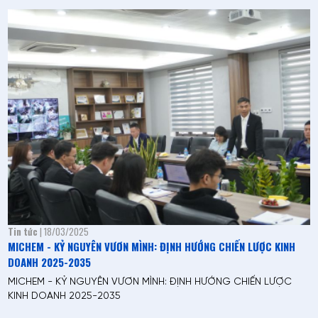
Tin tức
| 18/03/2025
MICHEM - KỶ NGUYÊN VƯƠN MÌNH: ĐỊNH HƯỚNG CHIẾN LƯỢC KINH
DOANH 2025-2035
MICHEM - KỶ NGUYÊN VƯƠN MÌNH: ĐỊNH HƯỚNG CHIẾN LƯỢC
KINH DOANH 2025-2035