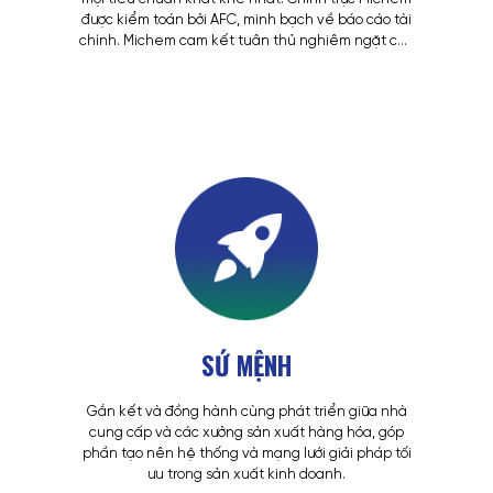
được kiểm toán bởi AFC, minh bạch về báo cáo tài
chính. Michem cam kết tuân thủ nghiêm ngặt các
quy tắc trong hợp đồng hợp tác và bảo mật kinh
doanh. Tận tâm Đội ngũ tư vấn chăm sóc khách
hàng 24/7 luôn đồng hành cùng khách hàng
trong quá trình kinh doanh, tư vấn biến động giá
theo thị trường, hỗ trợ tối đa để tối ưu hóa lợi
nhuận cho khách hàng
SỨ MỆNH
Gắn kết và đồng hành cùng phát triển giữa nhà
cung cấp và các xưởng sản xuất hàng hóa, góp
phần tạo nên hệ thống và mạng lưới giải pháp tối
ưu trong sản xuất kinh doanh.