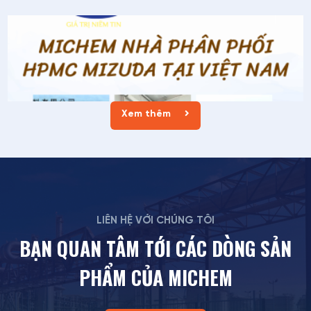
Xem thêm
LIÊN HỆ VỚI CHÚNG TÔI
Tin tức
| 14/03/2025
BẠN QUAN TÂM TỚI CÁC DÒNG SẢN
Michem Nhà Phân Phối HPMC Từ Mizuda
Michem nhà phân phối HPMC từ Mizuda
PHẨM CỦA MICHEM