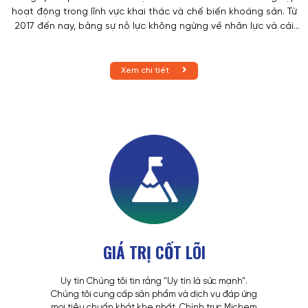
hoạt động trong lĩnh vực khai thác và chế biến khoáng sản. Từ
2017 đến nay, bằng sự nỗ lực không ngừng về nhân lực và cải
tiến công nghệ hiện đại, Michem tự hào khẳng định vị thế là
nhà phân phối hóa chất công nghiệp hàng đầu tại Việt Nam.
Nền tảng tài chính vững mạnh cùng một bộ máy nhân sự chất
Xem chi tiết
lượng, đồng lòng, giàu sự gắn kết với 50 nhân lực đã và đang
sát cánh, Michem không ngừng nghiên cứu, phát triển mỗi
ngày đem đến những giải pháp về hóa chất an toàn, chất
lượng cao và tiên tiến nhất, hỗ trợ khách hàng ở đa dạng các
lĩnh vực sản xuất công nghiệp.
GIÁ TRỊ CỐT LÕI
Uy tín Chúng tôi tin rằng "Uy tín là sức mạnh".
Chúng tôi cung cấp sản phẩm và dịch vụ đáp ứng
mọi tiêu chuẩn khắt khe nhất. Chính trực Michem