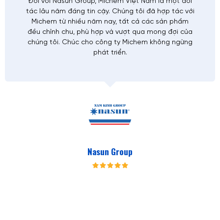
Đối với Nasun Group, Michem Việt Nam là một đối
TRUNG TÂM CÔNG NGHỆ MÀU MICHEM - WOOSHIN
tác lâu năm đáng tin cậy. Chúng tôi đã hợp tác với
Michem từ nhiều năm nay, tất cả các sản phẩm
đều chỉnh chu, phù hợp và vượt qua mong đợi của
chúng tôi. Chúc cho công ty Michem không ngừng
phát triển.
Nasun Group
Tin tức
| 17/09/2024
Lễ Bổ Nhiệm Cán Bộ Cấp Cao
Lễ Bổ nhiệm Cán bộ Cấp Cao