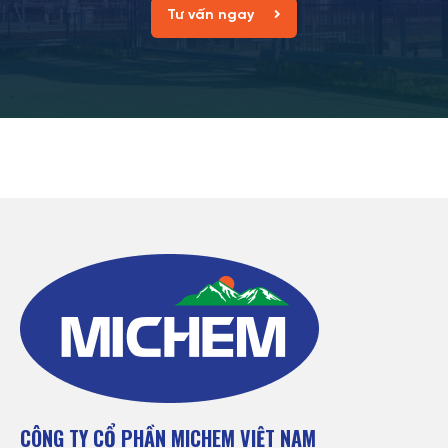
Tư vấn ngay
Tin tức
| 10/03/2025
Wanwei Nhà Cung Cấp RDP Hàng Đầu Thế Giới
Wanwei nhà cung cấp RDP hàng đầu thế giới
CÔNG TY CỔ PHẦN MICHEM VIỆT NAM