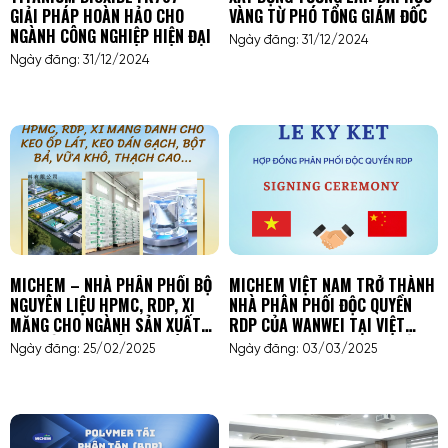
GIẢI PHÁP HOÀN HẢO CHO
VÀNG TỪ PHÓ TỔNG GIÁM ĐỐC
NGÀNH CÔNG NGHIỆP HIỆN ĐẠI
Ngày đăng: 31/12/2024
Ngày đăng: 31/12/2024
MICHEM – NHÀ PHÂN PHỐI BỘ
MICHEM VIỆT NAM TRỞ THÀNH
NGUYÊN LIỆU HPMC, RDP, XI
NHÀ PHÂN PHỐI ĐỘC QUYỀN
MĂNG CHO NGÀNH SẢN XUẤT
RDP CỦA WANWEI TẠI VIỆT
BỘT BẢ, VỮA KHÔ, KEO DÁN
NAMMICHEM VIỆT NAM TRỞ
Ngày đăng: 25/02/2025
Ngày đăng: 03/03/2025
GẠCH, KEO ỐP LÁT, THẠCH CAO
THÀNH NHÀ PHÂN PHỐI ĐỘC
QUYỀN RDP CỦA WANWEI TẠI
VIỆT NAM