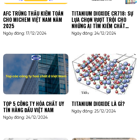
AFC TRÚNG THẦU KIỂM TOÁN
TITANIUM DIOXIDE CR718: SỰ
CHO MICHEM VIỆT NAM NĂM
LỰA CHỌN VƯỢT TRỘI CHO
2025
NHỮNG AI TÌM KIẾM CHẤT
LƯỢNG VÀ HIỆU SUẤT CAO
Ngày đăng: 17/12/2024
Ngày đăng: 24/12/2024
TRONG NGÀNH SƠN, NHỰA VÀ
HÓA MỸ PHẨM
TOP 5 CÔNG TY HÓA CHẤT UY
TITANIUM DIOXIDE LÀ GÌ?
TÍN HÀNG ĐẦU VIỆT NAM
Ngày đăng: 25/12/2024
Ngày đăng: 24/12/2024