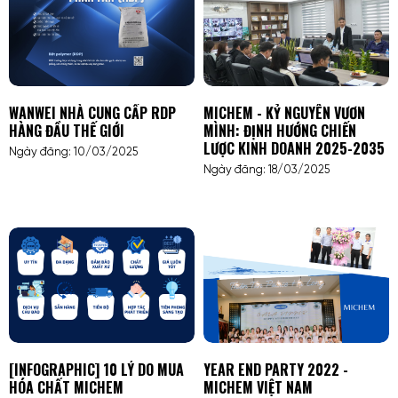
WANWEI NHÀ CUNG CẤP RDP
MICHEM - KỶ NGUYÊN VƯƠN
HÀNG ĐẦU THẾ GIỚI
MÌNH: ĐỊNH HƯỚNG CHIẾN
LƯỢC KINH DOANH 2025-2035
Ngày đăng: 10/03/2025
Ngày đăng: 18/03/2025
[INFOGRAPHIC] 10 LÝ DO MUA
YEAR END PARTY 2022 -
HÓA CHẤT MICHEM
MICHEM VIỆT NAM