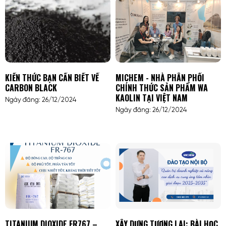
KIẾN THỨC BẠN CẦN BIẾT VỀ
MICHEM - NHÀ PHÂN PHỐI
CARBON BLACK
CHÍNH THỨC SẢN PHẨM WA
KAOLIN TẠI VIỆT NAM
Ngày đăng: 26/12/2024
Ngày đăng: 26/12/2024
TITANIUM DIOXIDE FR767 –
XÂY DỰNG TƯƠNG LAI: BÀI HỌC