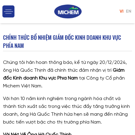
VI
EN
CHÍNH THỨC BỔ NHIỆM GIÁM ĐỐC KINH DOANH KHU VỰC
PHÍA NAM
Chúng tôi hân hoan thông báo, kể từ ngày 20/12/2024,
ông Hà Quốc Thịnh đã chính thức đảm nhận vị trí
Giám
đốc Kinh doanh Khu vực Phía Nam
tại Công ty Cổ phần
Michem Việt Nam.
Với hơn 10 năm kinh nghiệm trong ngành hóa chất và
thành tích xuất sắc trong việc thúc đẩy tăng trưởng kinh
doanh, ông Hà Quốc Thịnh hứa hẹn sẽ mang đến những
bước tiến vượt bậc cho thị trường phía Nam.
Vài Nét Về Ông Hà Quốc Thịnh