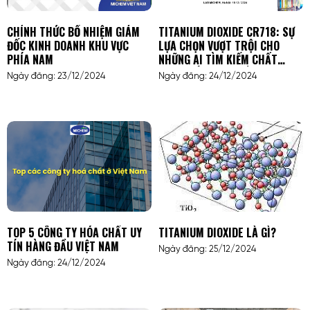
CHÍNH THỨC BỔ NHIỆM GIÁM
TITANIUM DIOXIDE CR718: SỰ
ĐỐC KINH DOANH KHU VỰC
LỰA CHỌN VƯỢT TRỘI CHO
PHÍA NAM
NHỮNG AI TÌM KIẾM CHẤT
LƯỢNG VÀ HIỆU SUẤT CAO
Ngày đăng: 23/12/2024
Ngày đăng: 24/12/2024
TRONG NGÀNH SƠN, NHỰA VÀ
HÓA MỸ PHẨM
TOP 5 CÔNG TY HÓA CHẤT UY
TITANIUM DIOXIDE LÀ GÌ?
TÍN HÀNG ĐẦU VIỆT NAM
Ngày đăng: 25/12/2024
Ngày đăng: 24/12/2024