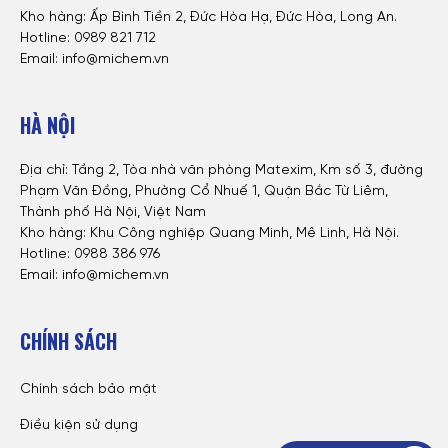
Kho hàng: Ấp Bình Tiền 2, Đức Hòa Hạ, Đức Hòa, Long An.
Hotline: 0
989 821 712
Email: info@michem.vn
HÀ NỘI
Địa chỉ: Tầng 2, Tòa nhà văn phòng Matexim, Km số 3, đường
Phạm Văn Đồng, Phường Cổ Nhuế 1, Quận Bắc Từ Liêm,
Thành phố Hà Nội, Việt Nam
Kho hàng: Khu Công nghiệp Quang Minh, Mê Linh, Hà Nội.
Hotline:
0988 386 976
Email: info@michem.vn
CHÍNH SÁCH
Chính sách bảo mật
Điều kiện sử dụng