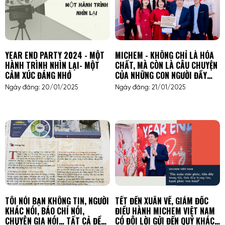
YEAR END PARTY 2024 - MỘT
MICHEM - KHÔNG CHỈ LÀ HÓA
HÀNH TRÌNH NHÌN LẠI- MỘT
CHẤT, MÀ CÒN LÀ CÂU CHUYỆN
CẢM XÚC ĐÁNG NHỚ
CỦA NHỮNG CON NGƯỜI ĐẦY
CẢM HỨNG
Ngày đăng: 20/01/2025
Ngày đăng: 21/01/2025
TÔI NÓI BẠN KHÔNG TIN, NGƯỜI
TẾT ĐẾN XUÂN VỀ, GIÁM ĐỐC
KHÁC NÓI, BÁO CHÍ NÓI,
ĐIỀU HÀNH MICHEM VIỆT NAM
CHUYÊN GIA NÓI… TẤT CẢ ĐỀU
CÓ ĐÔI LỜI GỬI ĐẾN QUÝ KHÁCH