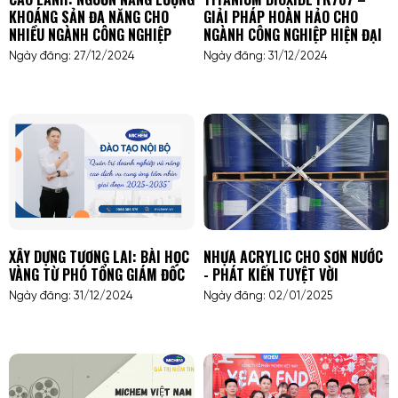
KHOÁNG SẢN ĐA NĂNG CHO
GIẢI PHÁP HOÀN HẢO CHO
NHIỀU NGÀNH CÔNG NGHIỆP
NGÀNH CÔNG NGHIỆP HIỆN ĐẠI
Ngày đăng: 27/12/2024
Ngày đăng: 31/12/2024
XÂY DỰNG TƯƠNG LAI: BÀI HỌC
NHỰA ACRYLIC CHO SƠN NƯỚC
VÀNG TỪ PHÓ TỔNG GIÁM ĐỐC
- PHÁT KIẾN TUYỆT VỜI
Ngày đăng: 31/12/2024
Ngày đăng: 02/01/2025