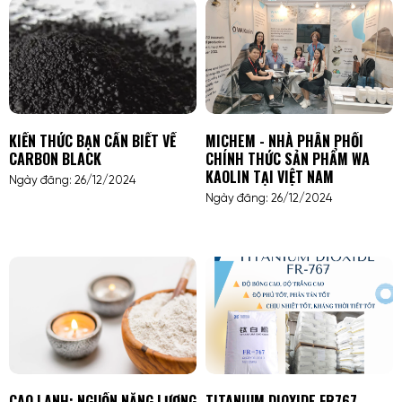
KIẾN THỨC BẠN CẦN BIẾT VỀ
MICHEM - NHÀ PHÂN PHỐI
CARBON BLACK
CHÍNH THỨC SẢN PHẨM WA
KAOLIN TẠI VIỆT NAM
Ngày đăng: 26/12/2024
Ngày đăng: 26/12/2024
CAO LANH: NGUỒN NĂNG LƯỢNG
TITANIUM DIOXIDE FR767 –