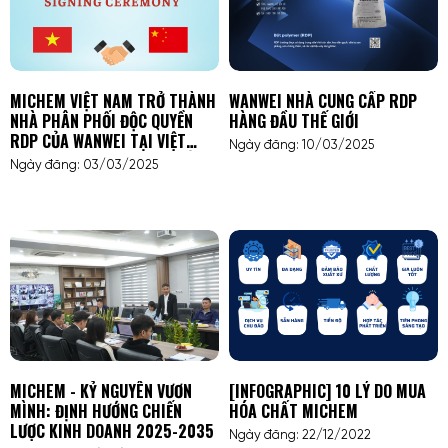
MICHEM VIỆT NAM TRỞ THÀNH
WANWEI NHÀ CUNG CẤP RDP
NHÀ PHÂN PHỐI ĐỘC QUYỀN
HÀNG ĐẦU THẾ GIỚI
RDP CỦA WANWEI TẠI VIỆT
Ngày đăng: 10/03/2025
NAMMICHEM VIỆT NAM TRỞ
Ngày đăng: 03/03/2025
THÀNH NHÀ PHÂN PHỐI ĐỘC
QUYỀN RDP CỦA WANWEI TẠI
VIỆT NAM
MICHEM - KỶ NGUYÊN VƯƠN
[INFOGRAPHIC] 10 LÝ DO MUA
MÌNH: ĐỊNH HƯỚNG CHIẾN
HÓA CHẤT MICHEM
LƯỢC KINH DOANH 2025-2035
Ngày đăng: 22/12/2022