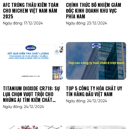
AFC TRÚNG THẦU KIỂM TOÁN
CHÍNH THỨC BỔ NHIỆM GIÁM
CHO MICHEM VIỆT NAM NĂM
ĐỐC KINH DOANH KHU VỰC
2025
PHÍA NAM
Ngày đăng: 17/12/2024
Ngày đăng: 23/12/2024
TITANIUM DIOXIDE CR718: SỰ
TOP 5 CÔNG TY HÓA CHẤT UY
LỰA CHỌN VƯỢT TRỘI CHO
TÍN HÀNG ĐẦU VIỆT NAM
NHỮNG AI TÌM KIẾM CHẤT
Ngày đăng: 24/12/2024
LƯỢNG VÀ HIỆU SUẤT CAO
Ngày đăng: 24/12/2024
TRONG NGÀNH SƠN, NHỰA VÀ
HÓA MỸ PHẨM