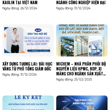
KAOLIN TẠI VIỆT NAM
NGÀNH CÔNG NGHIỆP HIỆN ĐẠI
Ngày đăng: 26/12/2024
Ngày đăng: 31/12/2024
XÂY DỰNG TƯƠNG LAI: BÀI HỌC
MICHEM – NHÀ PHÂN PHỐI BỘ
VÀNG TỪ PHÓ TỔNG GIÁM ĐỐC
NGUYÊN LIỆU HPMC, RDP, XI
MĂNG CHO NGÀNH SẢN XUẤT
Ngày đăng: 31/12/2024
BỘT BẢ, VỮA KHÔ, KEO DÁN
Ngày đăng: 25/02/2025
GẠCH, KEO ỐP LÁT, THẠCH CAO