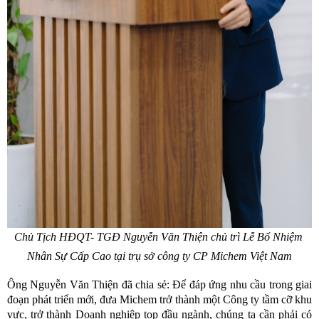
Chủ Tịch HĐQT- TGĐ Nguyễn Văn Thiện chủ trì Lễ Bổ Nhiệm 
Nhân Sự Cấp Cao tại trụ sở công ty CP Michem Việt Nam
Ông Nguyễn Văn Thiện đã chia sẻ: Để đáp ứng nhu cầu trong giai 
đoạn phát triển mới, đưa Michem trở thành một Công ty tầm cỡ khu 
vực, trở thành Doanh nghiệp top đầu ngành, chúng ta cần phải có 