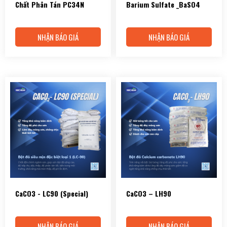
Chất Phân Tán PC34N
Barium Sulfate _BaSO4
NHẬN BÁO GIÁ
NHẬN BÁO GIÁ
CaCO3 - LC90 (Special)
CaCO3 – LH90
NHẬN BÁO GIÁ
NHẬN BÁO GIÁ