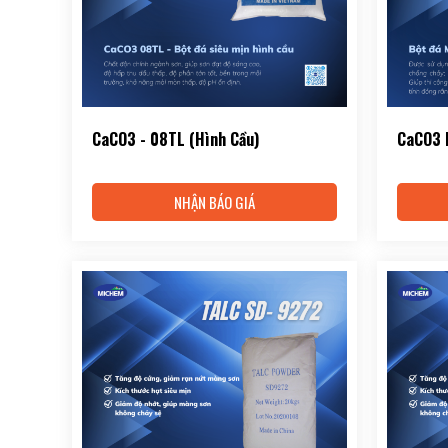
CaCO3 - 08TL (Hình Cầu)
CaCO3
NHẬN BÁO GIÁ