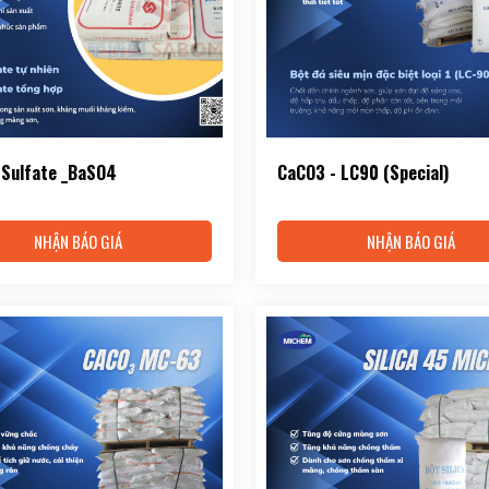
 Sulfate _BaSO4
CaCO3 - LC90 (Special)
NHẬN BÁO GIÁ
NHẬN BÁO GIÁ