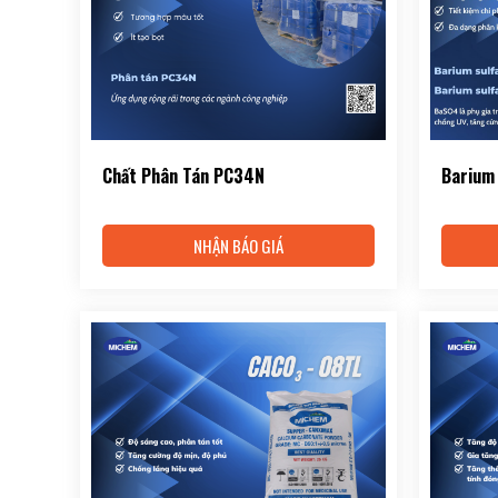
Chất Phân Tán PC34N
Barium
NHẬN BÁO GIÁ