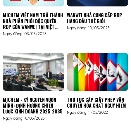
MICHEM VIỆT NAM TRỞ THÀNH
WANWEI NHÀ CUNG CẤP RDP
NHÀ PHÂN PHỐI ĐỘC QUYỀN
HÀNG ĐẦU THẾ GIỚI
RDP CỦA WANWEI TẠI VIỆT
Ngày đăng: 10/03/2025
NAMMICHEM VIỆT NAM TRỞ
Ngày đăng: 03/03/2025
THÀNH NHÀ PHÂN PHỐI ĐỘC
QUYỀN RDP CỦA WANWEI TẠI
VIỆT NAM
MICHEM - KỶ NGUYÊN VƯƠN
THỦ TỤC CẤP GIẤY PHÉP VẬN
MÌNH: ĐỊNH HƯỚNG CHIẾN
CHUYỂN HÓA CHẤT NGUY HIỂM
LƯỢC KINH DOANH 2025-2035
Ngày đăng: 11/05/2022
Ngày đăng: 18/03/2025