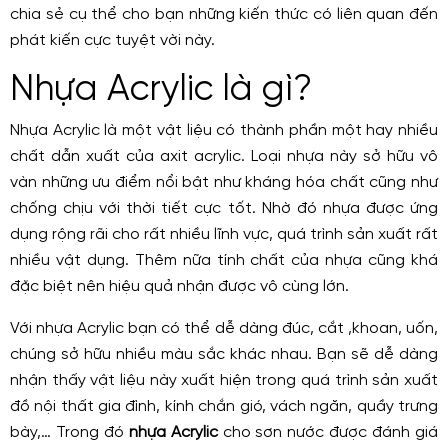
chia sẻ cụ thể cho bạn những kiến thức có liên quan đến
phát kiến cực tuyệt vời này.
Nhựa Acrylic là gì?
Nhựa Acrylic là một vật liệu có thành phần một hay nhiều
chất dẫn xuất của axit acrylic. Loại nhựa này sở hữu vô
vàn những ưu điểm nổi bật như kháng hóa chất cũng như
chống chịu với thời tiết cực tốt. Nhờ đó nhựa được ứng
dụng rộng rãi cho rất nhiều lĩnh vực, quá trình sản xuất rất
nhiều vật dụng. Thêm nữa tính chất của nhựa cũng khá
đặc biệt nên hiệu quả nhận được vô cùng lớn.
Với nhựa Acrylic bạn có thể dễ dàng đúc, cắt ,khoan, uốn,
chúng sở hữu nhiều màu sắc khác nhau. Bạn sẽ dễ dàng
nhận thấy vật liệu này xuất hiện trong quá trình sản xuất
đồ nội thất gia đình, kính chắn gió, vách ngăn, quầy trưng
bày,… Trong đó
nhựa Acrylic
cho sơn nước được đánh giá