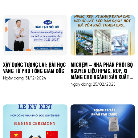
XÂY DỰNG TƯƠNG LAI: BÀI HỌC
MICHEM – NHÀ PHÂN PHỐI BỘ
VÀNG TỪ PHÓ TỔNG GIÁM ĐỐC
NGUYÊN LIỆU HPMC, RDP, XI
MĂNG CHO NGÀNH SẢN XUẤT
Ngày đăng: 31/12/2024
BỘT BẢ, VỮA KHÔ, KEO DÁN
Ngày đăng: 25/02/2025
GẠCH, KEO ỐP LÁT, THẠCH CAO