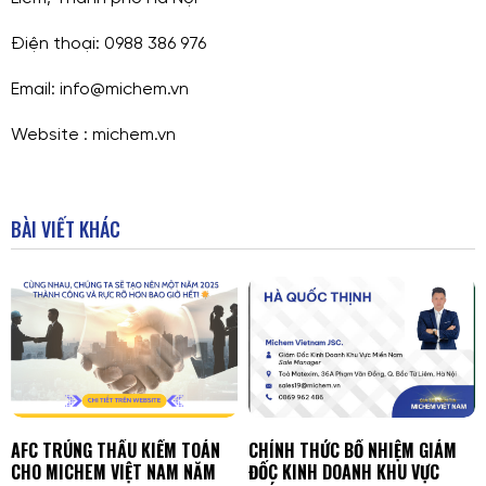
Điện thoại:
0988 386 976
Email: info@michem.vn
Website : michem.vn
BÀI VIẾT KHÁC
AFC TRÚNG THẦU KIỂM TOÁN
CHÍNH THỨC BỔ NHIỆM GIÁM
CHO MICHEM VIỆT NAM NĂM
ĐỐC KINH DOANH KHU VỰC