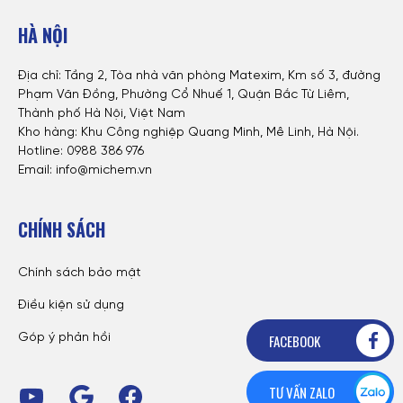
HÀ NỘI
Địa chỉ: Tầng 2, Tòa nhà văn phòng Matexim, Km số 3, đường
Phạm Văn Đồng, Phường Cổ Nhuế 1, Quận Bắc Từ Liêm,
Thành phố Hà Nội, Việt Nam
Kho hàng: Khu Công nghiệp Quang Minh, Mê Linh, Hà Nội.
Hotline:
0988 386 976
Email: info@michem.vn
CHÍNH SÁCH
Chính sách bảo mật
Điều kiện sử dụng
FACEBOOK
Góp ý phản hồi
TƯ VẤN ZALO