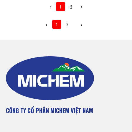
‹
1
2
›
‹
1
2
›
CÔNG TY CỔ PHẦN MICHEM VIỆT NAM