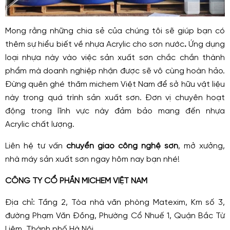
Mong rằng những chia sẻ của chúng tôi sẽ giúp bạn có
thêm sự hiểu biết về nhựa Acrylic cho sơn nước
.
Ứng dụng
loại nhựa này vào việc sản xuất sơn chắc chắn thành
phẩm mà doanh nghiệp nhận được sẽ vô cùng hoàn hảo.
Đừng quên ghé thăm michem Việt Nam để sở hữu vật liệu
này trong quá trình sản xuất sơn. Đơn vị chuyên hoạt
động trong lĩnh vực này đảm bảo mang đến nhựa
Acrylic chất lượng.
Liên hệ tư vấn
chuyển giao công nghệ sơn
, mở xưởng,
nhà máy sản xuất sơn ngay hôm nay bạn nhé!
CÔNG TY CỔ PHẦN MICHEM VIỆT NAM
Địa chỉ: Tầng 2, Tòa nhà văn phòng Matexim, Km số 3,
đường Phạm Văn Đồng, Phường Cổ Nhuế 1, Quận Bắc Từ
Liêm, Thành phố Hà Nội