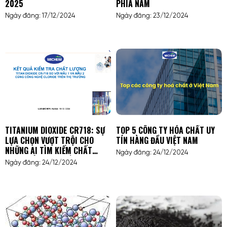
2025
PHÍA NAM
Ngày đăng: 17/12/2024
Ngày đăng: 23/12/2024
TITANIUM DIOXIDE CR718: SỰ
TOP 5 CÔNG TY HÓA CHẤT UY
LỰA CHỌN VƯỢT TRỘI CHO
TÍN HÀNG ĐẦU VIỆT NAM
NHỮNG AI TÌM KIẾM CHẤT
Ngày đăng: 24/12/2024
LƯỢNG VÀ HIỆU SUẤT CAO
Ngày đăng: 24/12/2024
TRONG NGÀNH SƠN, NHỰA VÀ
HÓA MỸ PHẨM