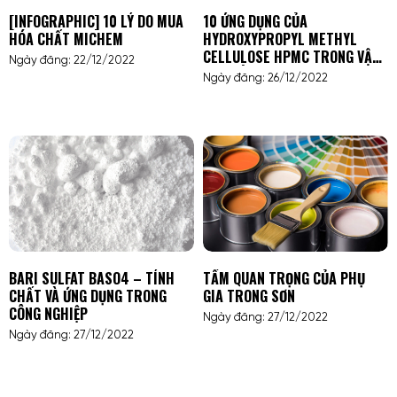
[INFOGRAPHIC] 10 LÝ DO MUA
10 ỨNG DỤNG CỦA
HÓA CHẤT MICHEM
HYDROXYPROPYL METHYL
CELLULOSE HPMC TRONG VẬT
Ngày đăng: 22/12/2022
LIỆU XÂY DỰNG
Ngày đăng: 26/12/2022
BARI SULFAT BASO4 – TÍNH
TẦM QUAN TRỌNG CỦA PHỤ
CHẤT VÀ ỨNG DỤNG TRONG
GIA TRONG SƠN
CÔNG NGHIỆP
Ngày đăng: 27/12/2022
Ngày đăng: 27/12/2022