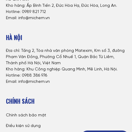
Kho hàng: Ấp Bình Tiền 2, Đức Hòa Hạ, Đức Hòa, Long An.
Hotline: 0
989 821 712
Email: info@michem.vn
HÀ NỘI
Địa chỉ: Tầng 2, Tòa nhà văn phòng Matexim, Km số 3, đường
Phạm Văn Đồng, Phường Cổ Nhuế 1, Quận Bắc Từ Liêm,
Thành phố Hà Nội, Việt Nam
Kho hàng: Khu Công nghiệp Quang Minh, Mê Linh, Hà Nội.
Hotline:
0988 386 976
Email: info@michem.vn
CHÍNH SÁCH
Chính sách bảo mật
Điều kiện sử dụng