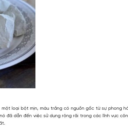
à một loại bột mịn, màu trắng có nguồn gốc từ sự phong h
a nó đã dẫn đến việc sử dụng rộng rãi trong các lĩnh vực cô
ất.