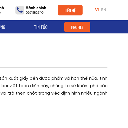
nh
Hành chính
LIÊN HỆ
VI
EN
6
0961582340
ỤNG
TIN TỨC
PROFILE
ừ sản xuất giấy đến dược phẩm và hơn thế nữa, tính
g bài viết toàn diện này, chúng ta sẽ khám phá các
i trò then chốt trong việc định hình nhiều ngành