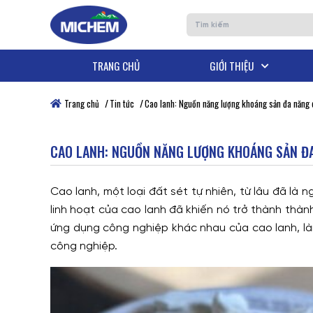
TRANG CHỦ
GIỚI THIỆU
CÔNG NGHỆ MÀU TRONG CÔNG NGHIỆP 
Tầm Nhìn - Sứ Mệnh - Giá Trị Cốt Lõi
Trung Tâm R&D Michem Việt Nam
Trang chủ
Tin tức
Cao lanh: Nguồn năng lượng khoáng sản đa năng 
CAO LANH: NGUỒN NĂNG LƯỢNG KHOÁNG SẢN Đ
Cao lanh, một loại đất sét tự nhiên, từ lâu đã là
linh hoạt của cao lanh đã khiến nó trở thành thàn
ứng dụng công nghiệp khác nhau của cao lanh, là
công nghiệp.