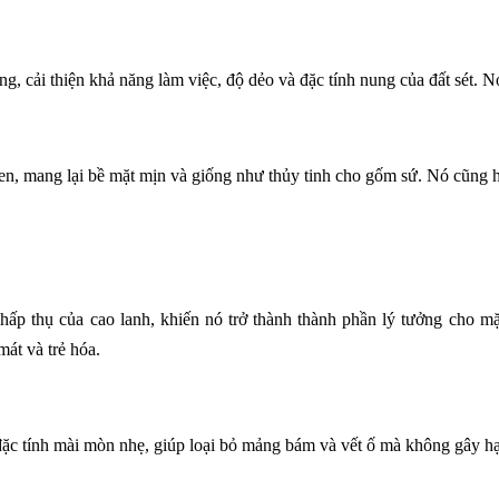
ng, cải thiện khả năng làm việc, độ dẻo và đặc tính nung của đất sét. 
en, mang lại bề mặt mịn và giống như thủy tinh cho gốm sứ. Nó cũng h
ấp thụ của cao lanh, khiến nó trở thành thành phần lý tưởng cho mặ
mát và trẻ hóa.
ặc tính mài mòn nhẹ, giúp loại bỏ mảng bám và vết ố mà không gây hạ