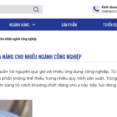
Kinh doa
098838697
NGÀNH HÀNG
SẢN PHẨM
TUYỂN D
- R&D MICHEM
cho nhiều ngành công nghiệp
A NĂNG CHO NHIỀU NGÀNH CÔNG NGHIỆP
 nguồn tài nguyên quý giá với nhiều ứng dụng công nghiệp. T
h phần không thể thiếu trong nhiều quy trình sản xuất. Tron
m sáng tỏ cách khoáng chất đáng chú ý này tiếp tục đóng va