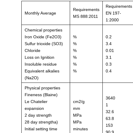
Requirements
Requirements
Monthly Average
EN 197-
MS 888:2011
1:2000
Chemical properties
Iron Oxide (Fe2O3)
%
0.2
Sulfur trioxide (SO3)
%
3.4
Chloride
%
0.01
Loss on Ignition
%
3.1
Insoluble residue
%
0.3
Equivalent alkalies
%
0.4
(Na2O)
Physical properties
Fineness (Blaine)
3640
Le Chatelier
cm2/g
1
expansion
mm
32.6
2 day strength
MPa
63.8
28 day strengtha)
MPa
153
Initial setting time
minutes
90.9