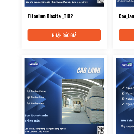
Titanium Dioxite _TiO2
Cao_la
NHẬN BÁO GIÁ