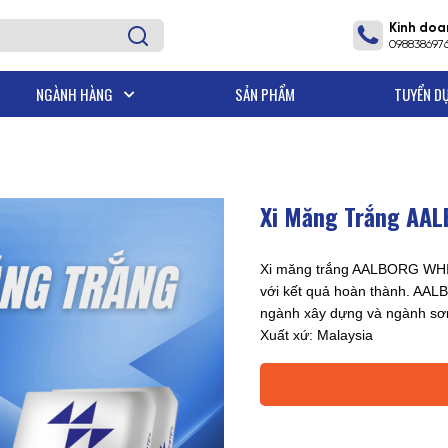
Kinh doa
098838697
NGÀNH HÀNG
SẢN PHẨM
TUYỂN D
- R&D MICHEM
Xi Măng Trắng AA
Xi măng trắng AALBORG WHIT
với kết quả hoàn thành. AA
ngành xây dựng và ngành sơ
Xuất xứ: Malaysia