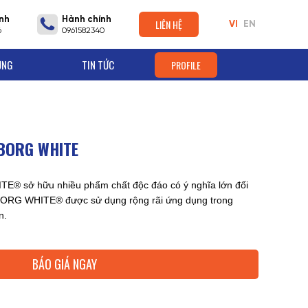
nh
Hành chính
LIÊN HỆ
VI
EN
6
0961582340
ỤNG
TIN TỨC
PROFILE
LBORG WHITE
E® sở hữu nhiều phẩm chất độc đáo có ý nghĩa lớn đối
LBORG WHITE® được sử dụng rộng rãi ứng dụng trong
n.
BÁO GIÁ NGAY