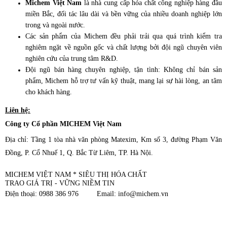
Michem Việt Nam
là nhà cung cấp hóa chất công nghiệp hàng đầu
miền Bắc, đối tác lâu dài và bền vững của nhiều doanh nghiệp lớn
trong và ngoài nước.
Các sản phẩm của Michem đều phải trải qua quá trình kiểm tra
nghiêm ngặt về nguồn gốc và chất lượng bởi đội ngũ chuyên viên
nghiên cứu của trung tâm R&D.
Đội ngũ bán hàng chuyên nghiệp, tận tình: Không chỉ bán sản
phẩm, Michem hỗ trợ tư vấn kỹ thuật, mang lại sự hài lòng, an tâm
cho khách hàng.
Liên hệ:
Công ty Cổ phần MICHEM Việt Nam
Địa chỉ: Tầng 1 tòa nhà văn phòng Matexim, Km số 3, đường Phạm Văn
Đồng, P. Cổ Nhuế 1, Q. Bắc Từ Liêm, TP. Hà Nội.
MICHEM VIỆT NAM * SIÊU THỊ HÓA CHẤT
TRAO GIÁ TRỊ - VỮNG NIỀM TIN
Điện thoại: 0988 386 976 Email: info@michem.vn