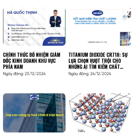
CHÍNH THỨC BỔ NHIỆM GIÁM
TITANIUM DIOXIDE CR718: SỰ
ĐỐC KINH DOANH KHU VỰC
LỰA CHỌN VƯỢT TRỘI CHO
PHÍA NAM
NHỮNG AI TÌM KIẾM CHẤT
LƯỢNG VÀ HIỆU SUẤT CAO
Ngày đăng: 23/12/2024
Ngày đăng: 24/12/2024
TRONG NGÀNH SƠN, NHỰA VÀ
HÓA MỸ PHẨM