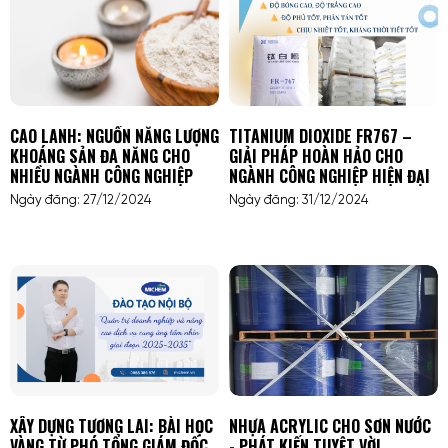
CAO LANH: NGUỒN NĂNG LƯỢNG
TITANIUM DIOXIDE FR767 –
KHOÁNG SẢN ĐA NĂNG CHO
GIẢI PHÁP HOÀN HẢO CHO
NHIỀU NGÀNH CÔNG NGHIỆP
NGÀNH CÔNG NGHIỆP HIỆN ĐẠI
Ngày đăng: 27/12/2024
Ngày đăng: 31/12/2024
XÂY DỰNG TƯƠNG LAI: BÀI HỌC
NHỰA ACRYLIC CHO SƠN NƯỚC
VÀNG TỪ PHÓ TỔNG GIÁM ĐỐC
- PHÁT KIẾN TUYỆT VỜI