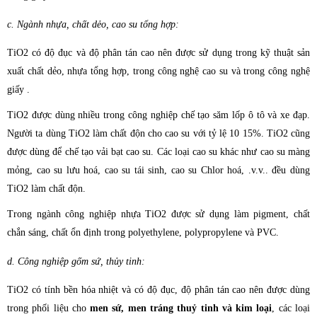
c. Ngành nhựa, chất dẻo, cao su tổng hợp:
TiO2 có độ đục và độ phân tán cao nên được sử dụng trong kỹ thuật sản
xuất chất dẻo, nhựa tổng hợp, trong công nghệ cao su và trong công nghệ
giấy .
TiO2 được dùng nhiều trong công nghiệp chế tạo săm lốp ô tô và xe đạp.
Người ta dùng TiO2 làm chất độn cho cao su với tỷ lệ 10 15%. TiO2 cũng
đ­ược dùng để chế tạo vải bạt cao su. Các loại cao su khác nh­ư cao su màng
mỏng, cao su l­ư­u hoá, cao su tái sinh, cao su Chlor hoá, .v.v.. đều dùng
TiO2 làm chất độn.
Trong ngành công nghiệp nhựa TiO2 đư­ợc sử dụng làm pigment, chất
chắn sáng, chất ổn định trong polyethylene, polypropylene và PVC.
d. Công nghiệp gốm sứ, thủy tinh:
TiO2 có tính bền hóa nhiệt và có độ đục, độ phân tán cao nên đư­ợc dùng
trong phối liệu cho
men sứ, men tráng thuỷ tinh và kim loại
, các loại