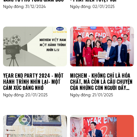
Ngày đăng: 31/12/2024
Ngày đăng: 02/01/2025
YEAR END PARTY 2024 - MỘT
MICHEM - KHÔNG CHỈ LÀ HÓA
HÀNH TRÌNH NHÌN LẠI- MỘT
CHẤT, MÀ CÒN LÀ CÂU CHUYỆN
CẢM XÚC ĐÁNG NHỚ
CỦA NHỮNG CON NGƯỜI ĐẦY
CẢM HỨNG
Ngày đăng: 20/01/2025
Ngày đăng: 21/01/2025