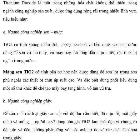
Titanium Dioxide là một trong những hóa chất không thể thiếu trong
ngành công nghiệp sản xuất, được ứng dụng rộng rãi trong nhiều lĩnh vực,
tiêu biểu như:
a. Ngành công nghiệp sơn – mực:
TiO2 có tính không thấm ­ướt, có độ bền hoá và bền nhiệt cao nên đư­ợc
dùng để sơn vỏ tàu thuỷ, vỏ máy bay, các ống dẫn chịu nhiệt, các thiết bị
ngâm trong nước…
Màng sơn TiO2
có tính bền cơ học nên đư­ợc dùng để sơn lót trong sơn
phủ ngoài các thiết bị chịu áp suất cao. Và đặc biệt dùng phối liệu dùng
một số thứ khác để chế tạo máy bay tàng hình, vỏ tàu vũ trụ.
b. Ngành công nghiệp giấy:
Để sản xuất các loại giấy cao cấp với độ đục cần thiết, độ mịn tốt, mặt giấy
mềm và mỏng,... người ta sử dụng phụ gia TiO2 làm chất độn vì chúng có
độ mịn và đều, không phản ứng với các axit tự do và các chất Clo hoá
trong giấy.