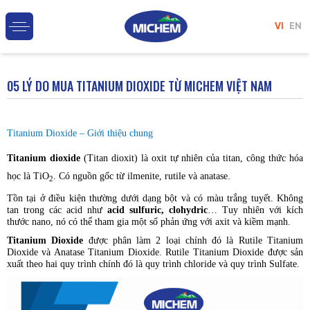
VI
EN
05 LÝ DO MUA TITANIUM DIOXIDE TỪ MICHEM VIỆT NAM
Titanium Dioxide – Giới thiệu chung
Titanium dioxide
(Titan dioxit) là oxit tự nhiên của titan, công thức hóa
học là TiO
.
Có nguồn gốc từ ilmenite, rutile và anatase.
2
Tồn tại ở điều kiện thường dưới dạng bột và có màu trắng tuyết. Không
tan trong các acid như
acid sulfuric, clohydric
… Tuy nhiên với kích
thước nano, nó có thể tham gia một số phản ứng với axit và kiềm mạnh.
Titanium Dioxide
được phân làm 2 loại chính đó là Rutile Titanium
Dioxide và Anatase Titanium Dioxide. Rutile Titanium Dioxide được sản
xuất theo hai quy trình chính đó là quy trình chloride và quy trình Sulfate.