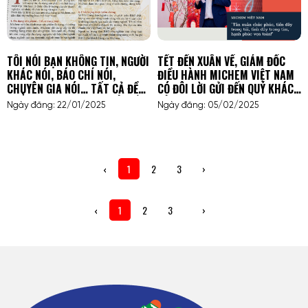
TÔI NÓI BẠN KHÔNG TIN, NGƯỜI
TẾT ĐẾN XUÂN VỀ, GIÁM ĐỐC
KHÁC NÓI, BÁO CHÍ NÓI,
ĐIỀU HÀNH MICHEM VIỆT NAM
CHUYÊN GIA NÓI… TẤT CẢ ĐỀU
CÓ ĐÔI LỜI GỬI ĐẾN QUÝ KHÁCH
KHẲNG ĐỊNH: MICHEM LÀ ĐỐI
HÀNG
Ngày đăng: 22/01/2025
Ngày đăng: 05/02/2025
TÁC TIN CẬY TRONG NGÀNH
HÓA CHẤT!
‹
1
2
3
›
‹
1
2
3
›